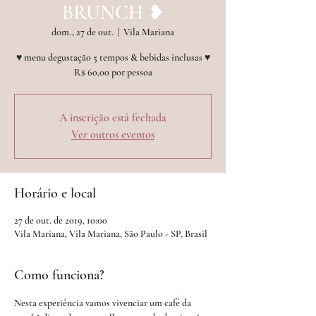
BRUNCH ︎︎❥
dom., 27 de out.
  |  
Vila Mariana
♥︎ menu degustação 5 tempos & bebidas inclusas ♥︎
R$ 60,00 por pessoa
A inscrição está fechada
Ver outros eventos
Horário e local
27 de out. de 2019, 10:00
Vila Mariana, Vila Mariana, São Paulo - SP, Brasil
Como funciona?
Nesta experiência vamos vivenciar um café da 