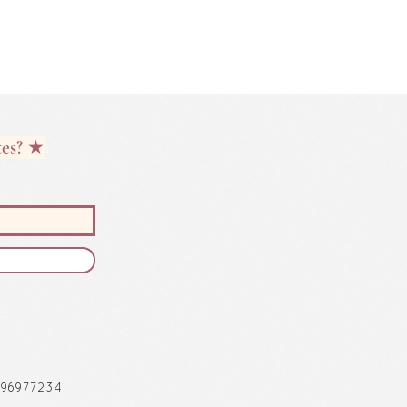
tes? ★
) 996977234