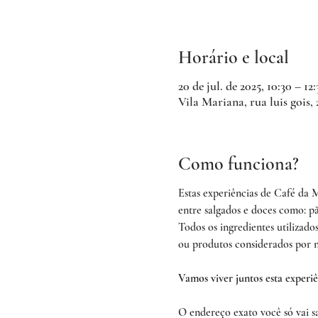
Horário e local
20 de jul. de 2025, 10:30 – 12:
Vila Mariana, rua luis gois,
Como funciona?
Estas experiências de Café da
entre salgados e doces como: pã
Todos os ingredientes utilizado
ou produtos considerados por n
Vamos viver juntos esta experiê
O endereço exato você só vai s