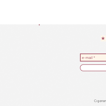
★ 
Ciganan