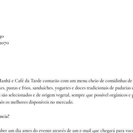
30
 2070
 Manhã e Café da Tarde contarão com um menu cheio de comidinhas de 
es, pastas e frios, sanduíches, yogurtes e doces tradicionais de padarias
s são selecionados e de origem vegetal, sempre que possível orgânicos e
ós os melhores disponíveis no mercado.
ncia?
aber um dia antes do evento através de um e-mail que chegará para você