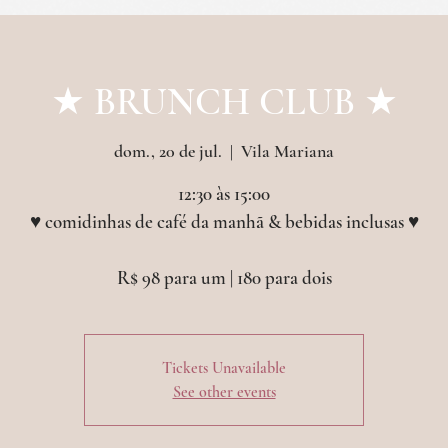
etos & outras experiências
croissanterie
even
★ BRUNCH CLUB ★
dom., 20 de jul.
  |  
Vila Mariana
12:30 às 15:00
♥︎ comidinhas de café da manhã & bebidas inclusas ♥︎
Tickets Unavailable
See other events