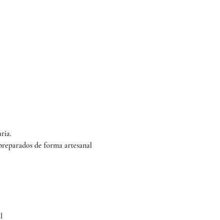
ria.
 preparados de forma artesanal 
l 