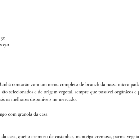
:30
 2070
 Manhã contarão com um menu completo de brunch da nossa micro pada
s são selecionados e de origem vegetal, sempre que possível orgânicos e
ós os melhores disponíveis no mercado.
ngo com granola da casa
ia da casa, queijo cremoso de castanhas, manteiga cremosa, parma vegeta