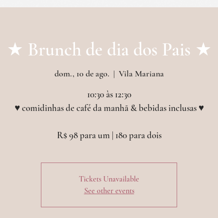
etos & outras experiências
croissanterie
even
★ Brunch de dia dos Pais ★
dom., 10 de ago.
  |  
Vila Mariana
10:30 às 12:30
♥︎ comidinhas de café da manhã & bebidas inclusas ♥︎
Tickets Unavailable
See other events