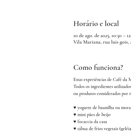
Horário e local
10 de ago. de 2025, 10:30 – 12
Vila Mariana, rua luis gois,
Como funciona?
Estas experiências de Café da
Todos os ingredientes utilizado
ou produtos considerados por n
♥ yogurte de baunilha ou mora
♥ mini pães de beijo
♥ focaccia da casa
♥ tábua de frios vegetais (gelé