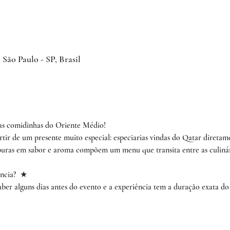
 São Paulo - SP, Brasil
das comidinhas do Oriente Médio!
rtir de um presente muito especial: especiarias vindas do Qatar diretame
s puras em sabor e aroma compõem um menu que transita entre as culinár
ncia?  ★︎ 
ber alguns dias antes do evento e a experiência tem a duração exata do