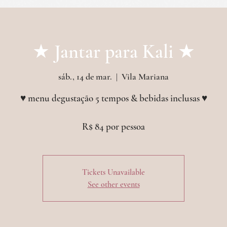
etos & outras experiências
croissanterie
even
★︎ Jantar para Kali ★︎
sáb., 14 de mar.
  |  
Vila Mariana
♥︎ menu degustação 5 tempos & bebidas inclusas ♥︎
R$ 84 por pessoa
Tickets Unavailable
See other events