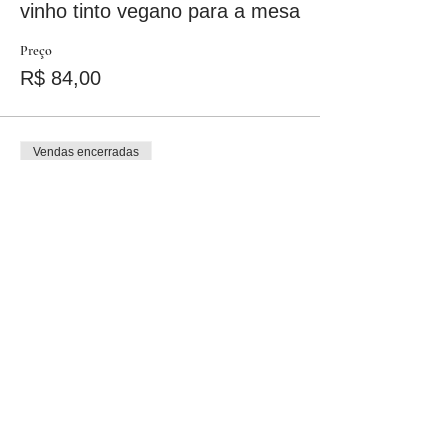
vinho tinto vegano para a mesa
Preço
R$ 84,00
Vendas encerradas
Tipo de ingresso
vinho branco vegano p/ a mesa
Preço
R$ 89,00
Vendas encerradas
Tipo de ingresso
vinho rose vegano p/ a mesa