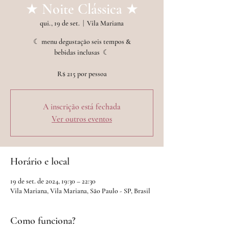
★ Noite Clássica ★
qui., 19 de set.
  |  
Vila Mariana
☾ menu degustação seis tempos &
bebidas inclusas ︎ ☾
A inscrição está fechada
Ver outros eventos
Horário e local
19 de set. de 2024, 19:30 – 22:30
Vila Mariana, Vila Mariana, São Paulo - SP, Brasil
Como funciona?