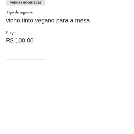
Vendas encerradas
Tipo de ingresso
vinho tinto vegano para a mesa
Preço
R$ 100,00
Vendas encerradas
Tipo de ingresso
vinho branco vegano p/ a mesa
Preço
R$ 120,00
Vendas encerradas
Tipo de ingresso