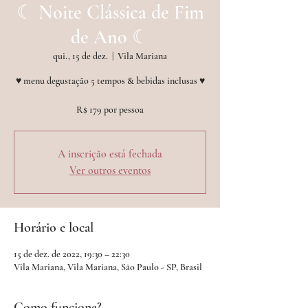
☾︎ Noite Clássica de Fim
de Ano ☾︎
qui., 15 de dez.
  |  
Vila Mariana
♥︎ menu degustação 5 tempos & bebidas inclusas ♥︎
A inscrição está fechada
Ver outros eventos
Horário e local
15 de dez. de 2022, 19:30 – 22:30
Vila Mariana, Vila Mariana, São Paulo - SP, Brasil
Como funciona?