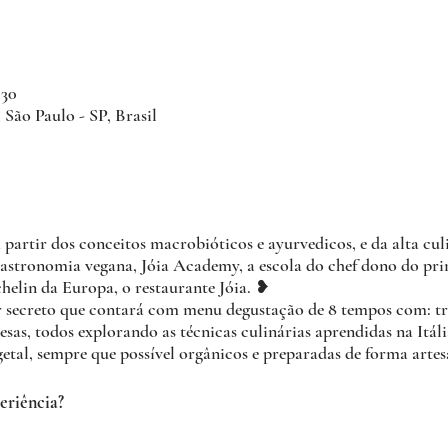
:30
 São Paulo - SP, Brasil
a partir dos conceitos macrobióticos e ayurvedicos, e da alta cul
gastronomia vegana, Jóia Academy, a escola do chef dono do pri
helin da Europa, o restaurante Jóia. ❥
r secreto que contará com menu degustação de 8 tempos com: trê
sas, todos explorando as técnicas culinárias aprendidas na Itál
etal, sempre que possível orgânicos e preparadas de forma artes
eriência?