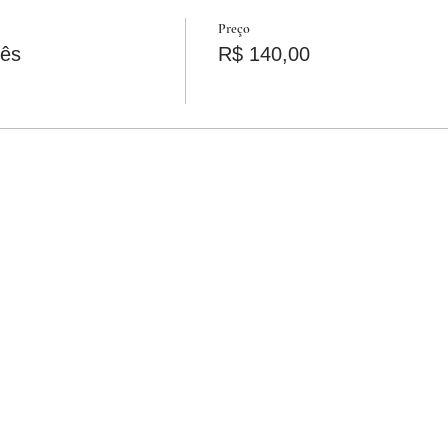
Preço
cês
R$ 140,00