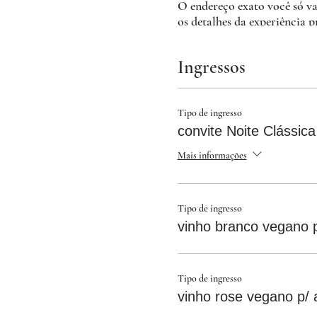
O endereço exato você só va
os detalhes da experiência 
O menu contará com:
Ingressos
❀ três entradas
❀ prato principal
Tipo de ingresso
convite Noite Clássica
❀ segundo prato
❀ três sobremesas
Mais informações
♥︎ bebida não alcoolica inc
Tipo de ingresso
vinho branco vegano 
Os convites incluem o menu
Temos a opção com 1 taça de
265,00.
Tipo de ingresso
vinho rose vegano p/
Se possível, opte por pagam
O pagseguro infelizmente r