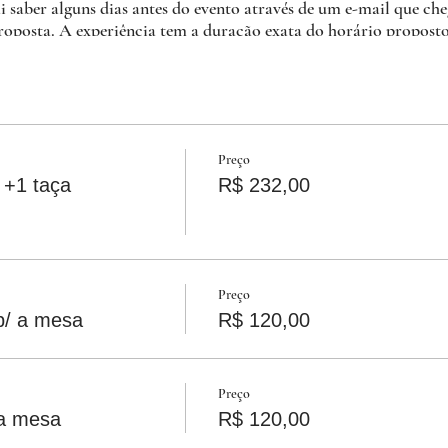
i saber alguns dias antes do evento através de um e-mail que c
proposta. A experiência tem a duração exata do horário proposto
Preço
 +1 taça
R$ 232,00
lusa no menu degustação & sem taxa de rolha ♥︎
Preço
p/ a mesa
R$ 120,00
 degustação e bebidas sem alcool.
 vinho tinto vegano muito bem servida por R$ 232, ou 3 taças d
Preço
 a mesa
R$ 120,00
entos via pix. ♥
ealiza cancelamentos de pagamento com frequência e para evita