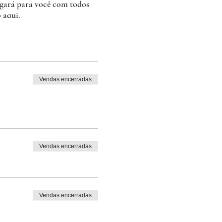
hegará para você com todos
 aqui.
Vendas encerradas
Vendas encerradas
e vinho durante o jantar por
Vendas encerradas
r este transtorno o