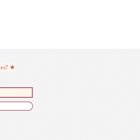
tes? ★