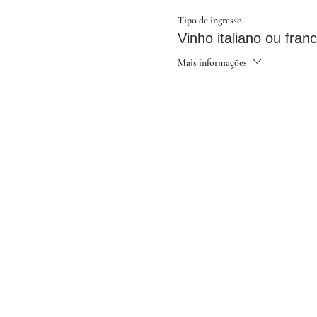
esperamos por você!
Tipo de ingresso
com amor,
Vinho italiano ou fran
CIGANANDO
Mais informações