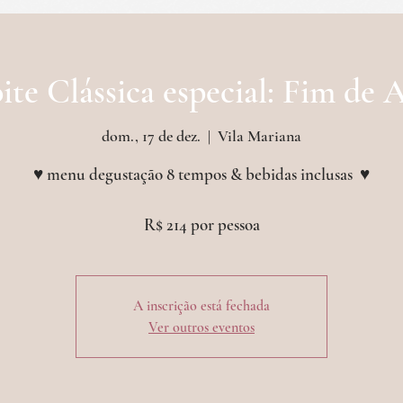
etos & outras experiências
croissanterie
even
te Clássica especial: Fim de
dom., 17 de dez.
  |  
Vila Mariana
♥ menu degustação 8 tempos & bebidas inclusas ︎ ♥
A inscrição está fechada
Ver outros eventos