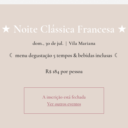
etos & outras experiências
croissanterie
even
★ Noite Clássica Francesa ★
dom., 30 de jul.
  |  
Vila Mariana
☾ menu degustação 5 tempos & bebidas inclusas ︎ ☾
A inscrição está fechada
Ver outros eventos