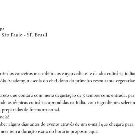
30
 São Paulo - SP, Brasil
rtir dos conceitos macrobióticos e ayurvedicos, e da alta culinária itali
Jóia Academy, a escola do chef dono do primeiro restaurante vegetarian
ecreto que contará com menu degustação de 5 tempos com: entrada, prat
do as técnicas culinárias aprendidas na Itália, com ingredientes selecio
e preparadas de forma artesanal.
ncia?
aber alguns dias antes do evento através de um e-mail que chegará para 
ência tem a duração exata do horário proposto aqui.