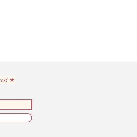
tes? ★