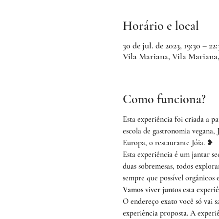
Horário e local
30 de jul. de 2023, 19:30 – 22:
Vila Mariana, Vila Mariana,
Como funciona?
Esta experiência foi criada a pa
escola de gastronomia vegana, 
Europa, o restaurante Jóia. ❥
Esta experiência é um jantar s
duas sobremesas, todos exploran
sempre que possível orgânicos 
Vamos viver juntos esta experiê
O endereço exato você só vai s
experiência proposta. A experi