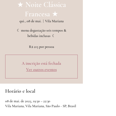
★ Noite Clássica
Francesa ★
qui., 08 de mai.
  |  
Vila Mariana
☾ menu degustação seis tempos &
bebidas inclusas ︎ ☾
A inscrição está fechada
Ver outros eventos
Horário e local
08 de mai. de 2025, 19:30 – 22:30
Vila Mariana, Vila Mariana, São Paulo - SP, Brasil