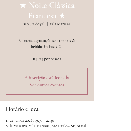
★ Noite Clássica
Francesa ★
sáb., 11 de jul.
  |  
Vila Mariana
☾ menu degustação seis tempos &
bebidas inclusas ︎ ☾
A inscrição está fechada
Ver outros eventos
Horário e local
11 de jul. de 2026, 19:30 – 22:30
Vila Mariana, Vila Mariana, São Paulo - SP, Brasil