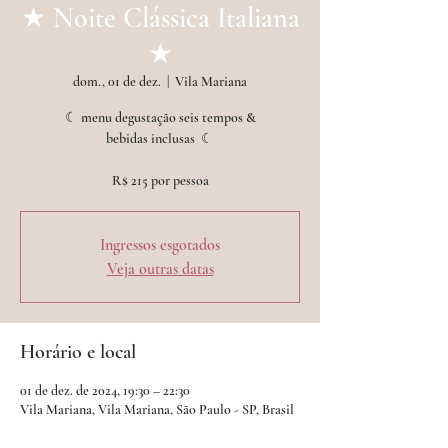
★ Noite Clássica Italiana
★
dom., 01 de dez.
  |  
Vila Mariana
☾ menu degustação seis tempos &
bebidas inclusas ︎ ☾
Ingressos esgotados
Veja outras datas
Horário e local
01 de dez. de 2024, 19:30 – 22:30
Vila Mariana, Vila Mariana, São Paulo - SP, Brasil