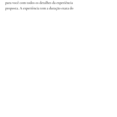
para você com todos os detalhes da experiência 
proposta. A experiência tem a duração exata do 
horário proposto aqui.
O menu contará com:
❀ petisco
♥ leia mais ♥
★ Quer receber a nossa agenda para
garantir seus convites? ★
Me avise!