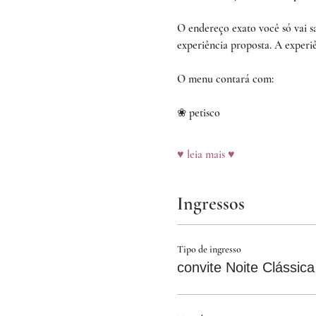
O endereço exato você só vai s
experiência proposta. A experi
O menu contará com:
❀ petisco
♥ leia mais ♥
Ingressos
Tipo de ingresso
convite Noite Clássica