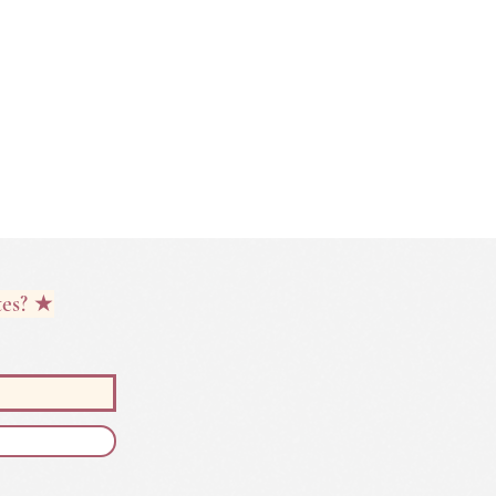
tes? ★