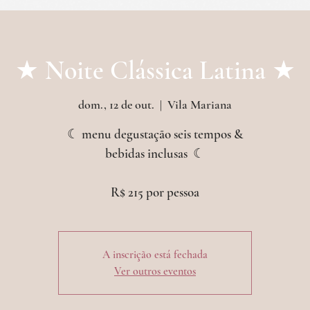
etos & outras experiências
croissanterie
even
★ Noite Clássica Latina ★
dom., 12 de out.
  |  
Vila Mariana
☾ menu degustação seis tempos &
bebidas inclusas ︎ ☾
A inscrição está fechada
Ver outros eventos