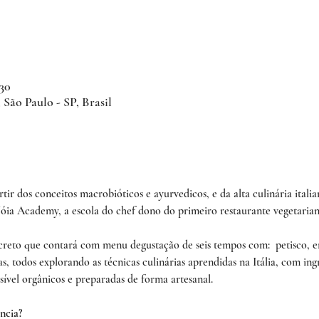
:30
 São Paulo - SP, Brasil
rtir dos conceitos macrobióticos e ayurvedicos, e da alta culinária itali
Jóia Academy, a escola do chef dono do primeiro restaurante vegetarian
creto que contará com menu degustação de seis tempos com:  petisco, en
, todos explorando as técnicas culinárias aprendidas na Itália, com ing
ível orgânicos e preparadas de forma artesanal.
ncia?