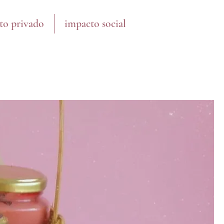
to privado
impacto social